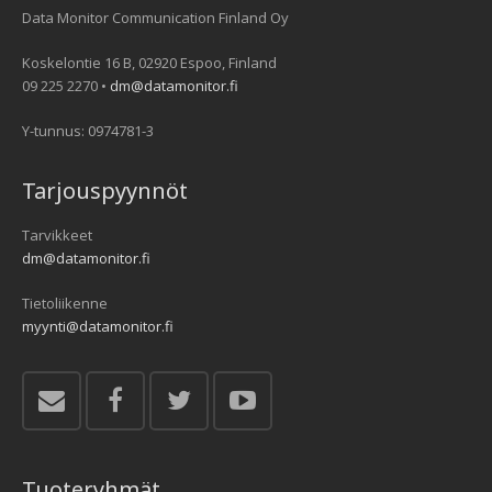
Data Monitor Communication Finland Oy
Koskelontie 16 B, 02920 Espoo, Finland
09 225 2270 •
dm@datamonitor.fi
Y-tunnus: 0974781-3
Tarjouspyynnöt
Tarvikkeet
dm@datamonitor.fi
Tietoliikenne
myynti@datamonitor.fi
Tuoteryhmät