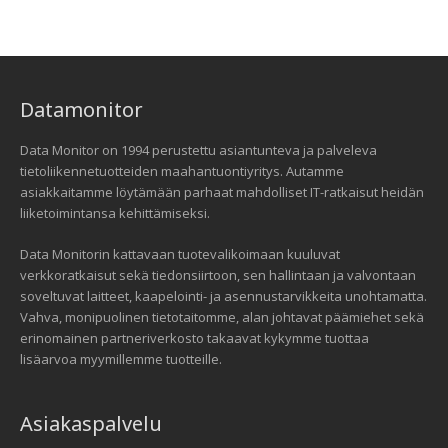
Datamonitor
Data Monitor on 1994 perustettu asiantunteva ja palveleva
tietoliikennetuotteiden maahantuontiyritys. Autamme
asiakkaitamme löytämään parhaat mahdolliset IT-ratkaisut heidän
liiketoimintansa kehittämiseksi.
Data Monitorin kattavaan tuotevalikoimaan kuuluvat
verkkoratkaisut sekä tiedonsiirtoon, sen hallintaan ja valvontaan
soveltuvat laitteet, kaapelointi- ja asennustarvikkeita unohtamatta.
Vahva, monipuolinen tietotaitomme, alan johtavat päämiehet sekä
erinomainen partneriverkosto takaavat kykymme tuottaa
lisäarvoa myymillemme tuotteille.
Asiakaspalvelu